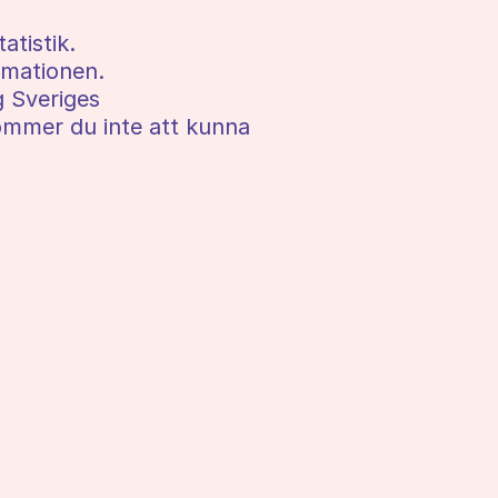
tistik.
ormationen.
g Sveriges
 kommer du inte att kunna